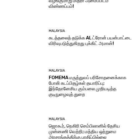
வழங்குமாறு மித்ரா அமைப்பிடம்
விண்ணப்பம்!
MALAYSIA
கடத்தலைத் தடுக்க AI, ட்ரோன் பயன்பாட்டை
விரிவுபடுத்துகிறது புக்கிட் அமான்!
MALAYSIA
FOMEMA மருத்துவப் பரிசோதனைக்காக
போலி கடப்பிதழ்கள் தயாரிப்பு;
இந்தோனேசிய கும்பலை முறியடித்த
குடிநுழைவுத் துறை
MALAYSIA
ஜொகூர், நெகிரி செம்பிலானில் தேசிய
முன்னணி வெற்றி; மத்திய ஒற்றுமை
அரசாங்கத்திற்கு பாதிப்பில்லை