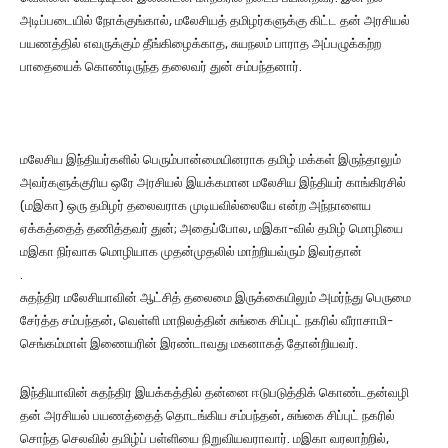
அடிப்படையில் நோக்குங்கால், மலேசியத் தமிழர்களுக்கு கிட்ட தன் அரசியல்
பயணத்தில் எவருக்கும் தீங்கிழைக்காத, சுயநலம் பாராத அப்பழுக்கற்ற
பாதையைக் கொண்டிருந்த தலைவர் துன் சம்பந்தனார்.
மலேசிய இந்தியர்களில் பெரும்பான்மையினராக தமிழ் மக்கள் இருந்தாலும்
அவர்களுக்குரிய ஒரே அரசியல் இயக்கமான மலேசிய இந்தியர் காங்கிரசில்
(மஇகா) ஒரு தமிழர் தலைவராக முடியவில்லையே என்ற அந்நாளைய
ஏக்கத்தைத் தணித்தவர் துன்; அதைப்போல, மஇகா-வில் தமிழ் மொழியை
மஇகா நிர்வாக மொழியாக முதன்முதலில் மாற்றியவ்ரும் இவர்தான்
.
சுதந்திர மலேசியாவின் ஆட்சித் தலைமை இருக்கையிலும் அமர்ந்து பெருமை
சேர்த்த சம்பந்தன், வெள்ளி மாநிலத்தின் சுங்கை சிப்புட் நகரில் வீராசாமி-
செங்கம்மாள் இணையரின் இரண்டாவது மகனாகத் தோன்றியவர்.
இந்தியாவின் சுதந்திர இயக்கத்தில் தன்னை ஈடுபடுத்திக் கொண்டதன்வழி
தன் அரசியல் பயணத்தைத் தொடங்கிய சம்பந்தன், சுங்கை சிப்புட் நகரில்
சொந்த செலவில் தமிழ்ப் பள்ளியை நிறுவியவராவார். மஇகா வரலாற்றில்,