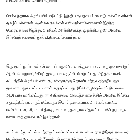
விக்னேஸ்வரன் தெரிவித்துள்ளார்.
செல்வந்தராக அரசியலில் ஈடுபட்டு, இந்திய சமுதாய மேம்பாடு-கல்வி வளர்ச்சி-
தமிழ்ப் பள்ளிகள்-ஆன்மிக தலங்கள் என்றெல்லாம் கைவசம் இருந்த
பொருட்களை இழந்து, அரசியல் அரங்கிலிருந்து ஒதுங்கிய ஒரே மலேசிய
இந்தியத் தலைவர் துன் வீ.தி.சம்பந்தனார்தான்.
இருபதாம் நூற்றாண்டின் மையப் பகுதியில் ஏறக்குறைய உலகம் முழுமை-யிலும்
அரசியல் மறுமலர்ச்சியும் ஜனநாயக எழுச்சியும் ஏற்பட்டது. அந்தக் காலக்
கட்டத்தில் அரசியல் என்பது, மக்களுக்கு தொண்டாற்றுவதற்குரிய ஒரு
தளமாக.. ஒரு பாட்டையாகக் கருதப்பட்டது. இப்பொழுதெல்லாம் நிலைமை
அடியோடு மாறிவிட்டது. நாடு விடுதலை அடைந்த காலத்தில் மலேசிய இந்திய
சமூகத்தில் ஒப்பாரும் மிக்காரும் இலாத் தலைவராக அரசியல் வானில்
பளிச்சிட்டவர் வீராசாமி திருஞான சம்பந்தன்தான்; ‘துன்’ பட்டம் பெற்ற முதல்
மலையகத் தலைவரும் இவர்தான்.
கடல் கடந்து பட்டம் பெற்றாலும் பண்பாட்டைக் கடன் பெறாத இந்தத் தலைவர்,
வெள்ளை வேட்டியுடன் இலண்டன் மாநகரில் நடைப் பயின்றவர். இன நல