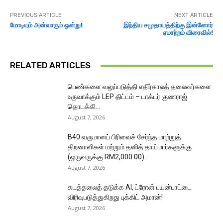
PREVIOUS ARTICLE
NEXT ARTICLE
மோடியும் அன்வாரும் ஒன்று!
இந்திய சமுதாயத்திற்கு இன்னோர்
ஏமாற்றம் விரைவில்!
RELATED ARTICLES
பெண்களை வலுப்படுத்தி எதிர்காலத் தலைவர்களை
உருவாக்கும் LEP திட்டம் – டாக்டர் குணராஜ்
தொடக்கி...
August 7, 2026
B40 வருமானப் பிரிவைச் சேர்ந்த மாற்றுத்
திறனாளிகள் மற்றும் தனித் தாய்மார்களுக்கு
(ஒருவருக்கு RM2,000.00)...
August 7, 2026
கடத்தலைத் தடுக்க AI, ட்ரோன் பயன்பாட்டை
விரிவுபடுத்துகிறது புக்கிட் அமான்!
August 7, 2026