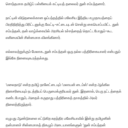
சொந்தமாக தமிழ்ப் பள்ளியைக் கட்டியத் தலைவர் துன் சம்பந்தனார்.
நாட்டின் விடுதலைக்கான ஒப்பந்தத்தில் மலேசிய இந்திய சமுதாயத்தைப்
பிரதிநிதித்து பிரிட்டனுக்கு வேட்டி-சட்டையுடன் சென்று கையொப்பமிட்ட துன்
சம்பந்தன், தன் வாழ்க்கையில் அரசியல் உச்சத்தைத் தொட்டபோதும்-கூட
எளிமையின் சின்னமாக விளங்கினார்.
எல்லாவற்றுக்கும் மேலாக, துன் சம்பந்தன் ஒரு நல்ல பத்திரிகையாளர் என்பதும்
இங்கே நினைவுகூரத்தக்கது.
‘மலைநாடு’ என்ற தமிழ் நாளேட்டையும் ‘மலாயன் டைம்ஸ்’ என்ற ஆங்கில
தினசரியையும் நடத்தியப் பெருமைக்குரியவர் துன். இதனால், பெரு நட்டத்தைக்
கண்டபோதும், அதைக் கருதாது பத்திரிகைத் தாகத்தில் அவர்
திளைத்திருந்தார்.
எழுபது ஆண்டுகளை எட்டுகிற சுதந்திர மலேசியாவில் இன்று தமிழனின்
தன்மானச் சின்னமாகத் திகழும் அடையாளங்களுள் ‘துன் சம்பந்தன்