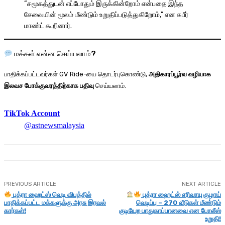
“சமூகத்துடன் எப்போதும் இருக்கின்றோம் என்பதை இந்த
சேவையின் மூலம் மீண்டும் உறுதிப்படுத்துகிறோம்,” என கபீர்
மாண்ட் கூறினார்.
மக்கள் என்ன செய்யலாம்?
பாதிக்கப்பட்டவர்கள் GV Ride-யை தொடர்புகொண்டு,
அதிகாரப்பூர்வ வழியாக
இலவச போக்குவரத்திற்காக பதிவு
செய்யலாம்.
TikTok Account
@astnewsmalaysia
PREVIOUS ARTICLE
NEXT ARTICLE
புத்ரா ஹைட்ஸ் வெடி விபத்தில்
புத்ரா ஹைட்ஸ் எரிவாயு குழாய்
பாதிக்கப்பட்ட மக்களுக்கு அரசு இரவல்
வெடிப்பு – 270 வீடுகள் மீண்டும்
கார்கள்!
குடியேற பாதுகாப்பானவை என போலீஸ்
உறுதி!