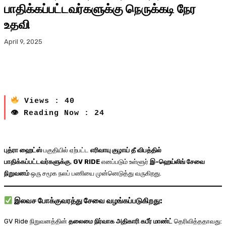
பாதிக்கப்பட்டவர்களுக்கு நெருக்கடி நேர
உதவி
April 9, 2025
Views : 40
👁 Reading Now : 24
புத்ரா ஹைட்ஸ்
பகுதியில் ஏற்பட்ட
எரிவாயு குழாய் தீ விபத்தில்
பாதிக்கப்பட்டவர்களுக்கு
,
GV RIDE
எனப்படும் உள்ளூர்
இ-ஹெய்லிங் சேவை
நிறுவனம்
ஒரு சமூக நலப் பணியை முன்னெடுத்து வருகிறது.
இலவச போக்குவரத்து சேவை வழங்கப்படுகிறது:
GV Ride நிறுவனத்தின்
தலைமை நிர்வாக அதிகாரி கபீர் மாண்ட்
தெரிவித்ததாவது: