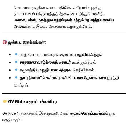
“சவாலான சூழ்நிலைகளை எதிர்கொள்கிற மக்களுக்கு
நம்பகமான போக்குவரத்துத் தேவையை புரிந்துகொண்டு,
வேலை, பள்ளி, மருத்துவ சந்திப்புகள் மற்றும் பிற அத்தியாவசிய
தேவை
க்காக இலவச சேவையை வழங்குகிறோம்.”
முக்கிய நோக்கங்கள்:
பாதிக்கப்பட்ட மக்களுக்கு
உடனடி உதவியளித்தல்
சாதாரண வாழ்க்கைத் தொடர்
ஊக்குவித்தல்
சமூகத்தில்
உறுதியான ஆதரவு
தெரிவித்தல்
துயரநிலையில் உள்ளவர்களின் பயண தேவைகளை
பூர்த்தி
செய்தல்
GV Ride சமூகப் பங்களிப்பு:
GV Ride நிறுவனத்தின் இந்த முயற்சி, அதன்
சமூகப் பொறுப்புணர்வின்
ஒரு
பகுதியாகும்.