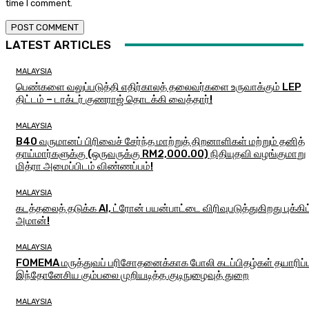
time I comment.
LATEST ARTICLES
MALAYSIA
பெண்களை வலுப்படுத்தி எதிர்காலத் தலைவர்களை உருவாக்கும் LEP
திட்டம் – டாக்டர் குணராஜ் தொடக்கி வைத்தார்!
MALAYSIA
B40 வருமானப் பிரிவைச் சேர்ந்த மாற்றுத் திறனாளிகள் மற்றும் தனித்
தாய்மார்களுக்கு (ஒருவருக்கு RM2,000.00) நிதியுதவி வழங்குமாறு
மித்ரா அமைப்பிடம் விண்ணப்பம்!
MALAYSIA
கடத்தலைத் தடுக்க AI, ட்ரோன் பயன்பாட்டை விரிவுபடுத்துகிறது புக்கிட
அமான்!
MALAYSIA
FOMEMA மருத்துவப் பரிசோதனைக்காக போலி கடப்பிதழ்கள் தயாரிப்ப
இந்தோனேசிய கும்பலை முறியடித்த குடிநுழைவுத் துறை
MALAYSIA