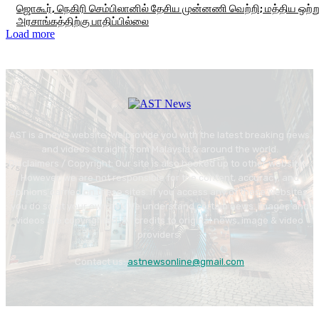
ஜொகூர், நெகிரி செம்பிலானில் தேசிய முன்னணி வெற்றி; மத்திய ஒற்
அரசாங்கத்திற்கு பாதிப்பில்லை
Load more
AST is a news website. We provide you with the latest breaking news
and videos straight from Malaysia & around the world.
Disclaimers / Copyright: Our site is also hooked up to other websites.
However, we are not responsible for the content, accuracy, and
opinions carried on these sites. If you access any of these websites,
you do so at your own risk We understand certain news. images and
videos are copyrighted. All credits to original news, image & video
providers.
Contact us:
astnewsonline@gmail.com