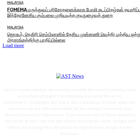
MALAYSIA
FOMEMA மருத்துவப் பரிசோதனைக்காக போலி கடப்பிதழ்கள் தயாரிப்ப
இந்தோனேசிய கும்பலை முறியடித்த குடிநுழைவுத் துறை
MALAYSIA
ஜொகூர், நெகிரி செம்பிலானில் தேசிய முன்னணி வெற்றி; மத்திய ஒற்
அரசாங்கத்திற்கு பாதிப்பில்லை
Load more
AST is a news website. We provide you with the latest breaking news
and videos straight from Malaysia & around the world.
Disclaimers / Copyright: Our site is also hooked up to other websites.
However, we are not responsible for the content, accuracy, and
opinions carried on these sites. If you access any of these websites,
you do so at your own risk We understand certain news. images and
videos are copyrighted. All credits to original news, image & video
providers.