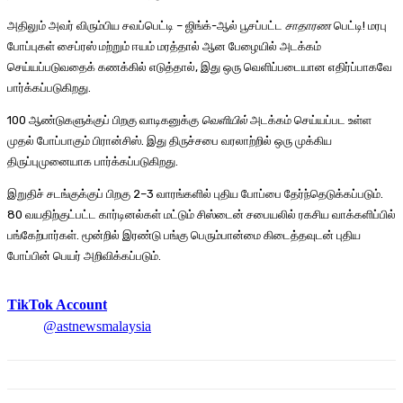
அதிலும் அவர் விரும்பிய சவப்பெட்டி – ஜிங்க்-ஆல் பூசப்பட்ட
சாதாரண
பெட்டி! மரபு
போப்புகள் சைப்ரஸ் மற்றும் ஈயம் மரத்தால் ஆன பேழையில் அடக்கம்
செய்யப்படுவதைக் கணக்கில் எடுத்தால், இது ஒரு வெளிப்படையான எதிர்ப்பாகவே
பார்க்கப்படுகிறது.
100 ஆண்டுகளுக்குப் பிறகு வாடிகனுக்கு
வெளியில்
அடக்கம் செய்யப்பட உள்ள
முதல் போப்பாகும் பிரான்சிஸ். இது திருச்சபை வரலாற்றில் ஒரு முக்கிய
திருப்புமுனையாக பார்க்கப்படுகிறது.
இறுதிச் சடங்குக்குப் பிறகு 2–3 வாரங்களில் புதிய போப்பை தேர்ந்தெடுக்கப்படும்.
80 வயதிற்குட்பட்ட கார்டினல்கள் மட்டும் சிஸ்டைன் சபையலில் ரகசிய வாக்களிப்பில்
பங்கேற்பார்கள். மூன்றில் இரண்டு பங்கு பெரும்பான்மை கிடைத்தவுடன் புதிய
போப்பின் பெயர் அறிவிக்கப்படும்.
TikTok Account
@astnewsmalaysia