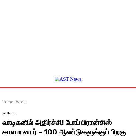
Home
World
WORLD
வாடிகனில் அதிர்ச்சி! போப் பிரான்சிஸ்
காலமானார் – 100 ஆண்டுகளுக்குப் பிறகு