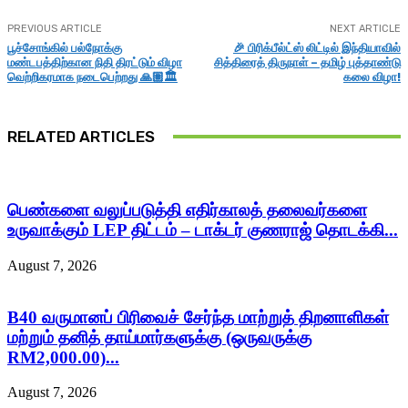
PREVIOUS ARTICLE
NEXT ARTICLE
பூச்சோங்கில் பல்நோக்கு
🎉 பிரிக்‌பீல்ட்ஸ் லிட்டில் இந்தியாவில்
மண்டபத்திற்கான நிதி திரட்டும் விழா
சித்திரைத் திருநாள் – தமிழ் புத்தாண்டு
வெற்றிகரமாக நடைபெற்றது 🙏🏽🏛️
கலை விழா!
RELATED ARTICLES
பெண்களை வலுப்படுத்தி எதிர்காலத் தலைவர்களை
உருவாக்கும் LEP திட்டம் – டாக்டர் குணராஜ் தொடக்கி...
August 7, 2026
B40 வருமானப் பிரிவைச் சேர்ந்த மாற்றுத் திறனாளிகள்
மற்றும் தனித் தாய்மார்களுக்கு (ஒருவருக்கு
RM2,000.00)...
August 7, 2026