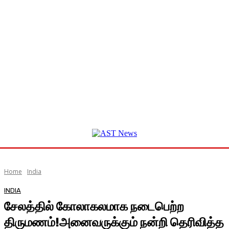
Home
India
INDIA
சேலத்தில் கோலாகலமாக நடைபெற்ற
திருமணம்!அனைவருக்கும் நன்றி தெரிவித்த