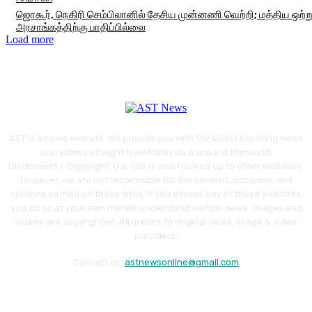
ஜொகூர், நெகிரி செம்பிலானில் தேசிய முன்னணி வெற்றி; மத்திய ஒற்
அரசாங்கத்திற்கு பாதிப்பில்லை
Load more
AST is a news website. We provide you with the latest breaking news
and videos straight from Malaysia & around the world.
Disclaimers / Copyright: Our site is also hooked up to other websites.
However, we are not responsible for the content, accuracy, and
opinions carried on these sites. If you access any of these websites,
you do so at your own risk We understand certain news. images and
videos are copyrighted. All credits to original news, image & video
providers.
Contact us:
astnewsonline@gmail.com