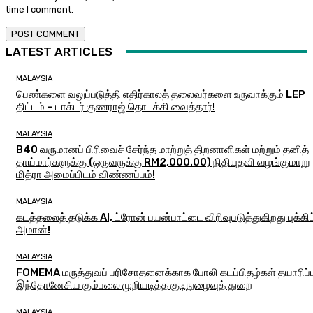
time I comment.
LATEST ARTICLES
MALAYSIA
பெண்களை வலுப்படுத்தி எதிர்காலத் தலைவர்களை உருவாக்கும் LEP
திட்டம் – டாக்டர் குணராஜ் தொடக்கி வைத்தார்!
MALAYSIA
B40 வருமானப் பிரிவைச் சேர்ந்த மாற்றுத் திறனாளிகள் மற்றும் தனித்
தாய்மார்களுக்கு (ஒருவருக்கு RM2,000.00) நிதியுதவி வழங்குமாறு
மித்ரா அமைப்பிடம் விண்ணப்பம்!
MALAYSIA
கடத்தலைத் தடுக்க AI, ட்ரோன் பயன்பாட்டை விரிவுபடுத்துகிறது புக்கிட
அமான்!
MALAYSIA
FOMEMA மருத்துவப் பரிசோதனைக்காக போலி கடப்பிதழ்கள் தயாரிப்ப
இந்தோனேசிய கும்பலை முறியடித்த குடிநுழைவுத் துறை
MALAYSIA