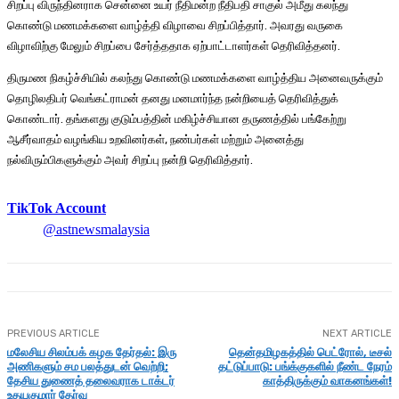
சிறப்பு விருந்தினராக சென்னை உயர் நீதிமன்ற நீதிபதி சாகுல் அமீது கலந்து
கொண்டு மணமக்களை வாழ்த்தி விழாவை சிறப்பித்தார். அவரது வருகை
விழாவிற்கு மேலும் சிறப்பை சேர்த்ததாக ஏற்பாட்டாளர்கள் தெரிவித்தனர்.
திருமண நிகழ்ச்சியில் கலந்து கொண்டு மணமக்களை வாழ்த்திய அனைவருக்கும்
தொழிலதிபர் வெங்கட்ராமன் தனது மனமார்ந்த நன்றியைத் தெரிவித்துக்
கொண்டார். தங்களது குடும்பத்தின் மகிழ்ச்சியான தருணத்தில் பங்கேற்று
ஆசீர்வாதம் வழங்கிய உறவினர்கள், நண்பர்கள் மற்றும் அனைத்து
நல்விரும்பிகளுக்கும் அவர் சிறப்பு நன்றி தெரிவித்தார்.
TikTok Account
@astnewsmalaysia
PREVIOUS ARTICLE
NEXT ARTICLE
மலேசிய சிலம்பக் கழக தேர்தல்: இரு
தென்தமிழகத்தில் பெட்ரோல், டீசல்
அணிகளும் சம பலத்துடன் வெற்றி;
தட்டுப்பாடு: பங்க்குகளில் நீண்ட நேரம்
தேசிய துணைத் தலைவராக டாக்டர்
காத்திருக்கும் வாகனங்கள்!
உதயகுமார் தேர்வு