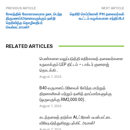
PREVIOUS ARTICLE
NEXT ARTICLE
சேலத்தில் கோலாகலமாக நடைபெற்ற
நெகிரி செம்பிலான் PH தலைவர்கள்
திருமணம்!அனைவருக்கும் நன்றி
கூட்டம் வழக்கமான சந்திப்பே!
தெரிவித்த தொழிலதிபர்
வெங்கட்ராமன்!
RELATED ARTICLES
பெண்களை வலுப்படுத்தி எதிர்காலத் தலைவர்களை
உருவாக்கும் LEP திட்டம் – டாக்டர் குணராஜ்
தொடக்கி...
August 7, 2026
B40 வருமானப் பிரிவைச் சேர்ந்த மாற்றுத்
திறனாளிகள் மற்றும் தனித் தாய்மார்களுக்கு
(ஒருவருக்கு RM2,000.00)...
August 7, 2026
கடத்தலைத் தடுக்க AI, ட்ரோன் பயன்பாட்டை
விரிவுபடுத்துகிறது புக்கிட் அமான்!
August 7, 2026