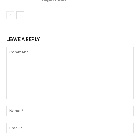
LEAVE A REPLY
Comment:
Na
Ema