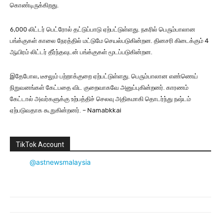
கொண்டிருக்கிறது.
6,000 லிட்டர் பெட்ரோல் தட்டுப்பாடு ஏற்பட்டுள்ளது. நகரில் பெரும்பாலான
பங்க்குகள் காலை நேரத்தில் மட்டுமே செயல்படுகின்றன. தினசரி கிடைக்கும் 4
ஆயிரம் லிட்டர் தீர்ந்தவுடன் பங்க்குகள் மூடப்படுகின்றன.
இதேபோல, டீசலும் பற்றாக்குறை ஏற்பட்டுள்ளது. பெரும்பாலான எண்ணெய்
நிறுவனங்கள் கேட்பதை விட குறைவாகவே அனுப்புகின்றனர். காரணம்
கேட்டால் அவர்களுக்கு உற்பத்திச் செலவு அதிகமாகி தொடர்ந்து நஷ்டம்
ஏற்படுவதாக கூறுகின்றனர். – Namabkkai
TikTok Account
@astnewsmalaysia