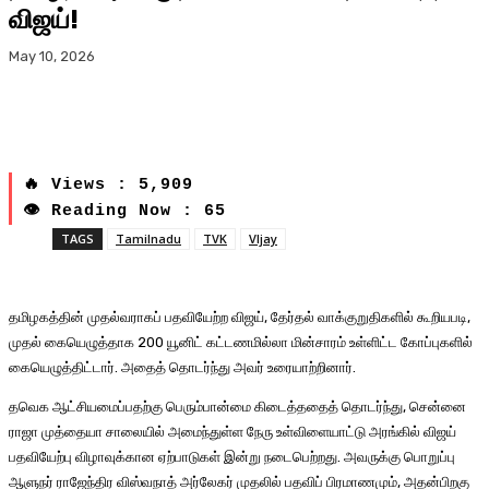
விஜய்!
May 10, 2026
🔥 Views : 5,909
👁 Reading Now : 65
TAGS
Tamilnadu
TVK
VIjay
தமிழகத்தின் முதல்வராகப் பதவியேற்ற விஜய், தேர்தல் வாக்குறுதிகளில் கூறியபடி,
முதல் கையெழுத்தாக 200 யூனிட் கட்டணமில்லா மின்சாரம் உள்ளிட்ட கோப்புகளில்
கையெழுத்திட்டார். அதைத் தொடர்ந்து அவர் உரையாற்றினார்.
தவெக ஆட்சியமைப்பதற்கு பெரும்பான்மை கிடைத்ததைத் தொடர்ந்து, சென்னை
ராஜா முத்தையா சாலையில் அமைந்துள்ள நேரு உள்விளையாட்டு அரங்கில் விஜய்
பதவியேற்பு விழாவுக்கான ஏற்பாடுகள் இன்று நடைபெற்றது. அவருக்கு பொறுப்பு
ஆளுநர் ராஜேந்திர விஸ்வநாத் அர்லேகர் முதலில் பதவிப் பிரமாணமும், அதன்பிறகு