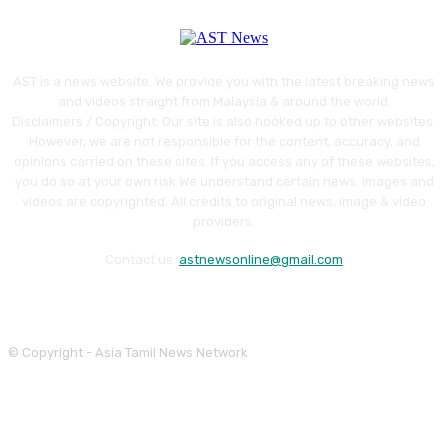
AST is a news website. We provide you with the latest breaking news
and videos straight from Malaysia & around the world.
Disclaimers / Copyright: Our site is also hooked up to other websites.
However, we are not responsible for the content, accuracy, and
opinions carried on these sites. If you access any of these websites,
you do so at your own risk We understand certain news. images and
videos are copyrighted. All credits to original news, image & video
providers.
Contact us:
astnewsonline@gmail.com
© Copyright - Asia Tamil News Network