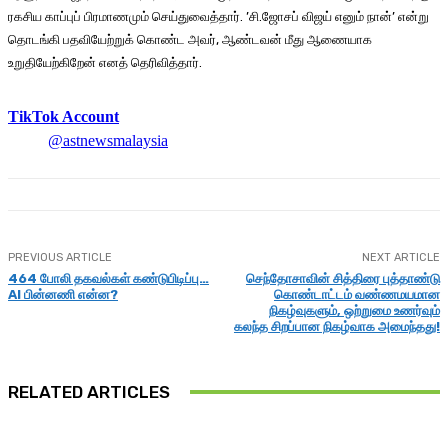
ரகசிய காப்புப் பிரமாணமும் செய்துவைத்தார். ’சி.ஜோசப் விஜய் எனும் நான்’ என்று
தொடங்கி பதவியேற்றுக் கொண்ட அவர், ஆண்டவன் மீது ஆணையாக
உறுதியேற்கிறேன் எனத் தெரிவித்தார்.
TikTok Account
@astnewsmalaysia
PREVIOUS ARTICLE
NEXT ARTICLE
464 போலி தகவல்கள் கண்டுபிடிப்பு…
செந்தோசாவின் சித்திரை புத்தாண்டு
AI பின்னணி என்ன?
கொண்டாட்டம் வண்ணமயமான
நிகழ்வுகளும், ஒற்றுமை உணர்வும்
கலந்த சிறப்பான நிகழ்வாக அமைந்தது!
RELATED ARTICLES