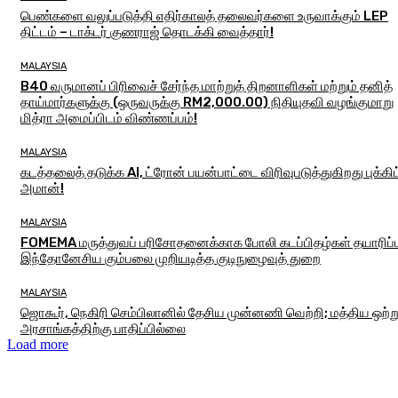
பெண்களை வலுப்படுத்தி எதிர்காலத் தலைவர்களை உருவாக்கும் LEP
திட்டம் – டாக்டர் குணராஜ் தொடக்கி வைத்தார்!
MALAYSIA
B40 வருமானப் பிரிவைச் சேர்ந்த மாற்றுத் திறனாளிகள் மற்றும் தனித்
தாய்மார்களுக்கு (ஒருவருக்கு RM2,000.00) நிதியுதவி வழங்குமாறு
மித்ரா அமைப்பிடம் விண்ணப்பம்!
MALAYSIA
கடத்தலைத் தடுக்க AI, ட்ரோன் பயன்பாட்டை விரிவுபடுத்துகிறது புக்கிட
அமான்!
MALAYSIA
FOMEMA மருத்துவப் பரிசோதனைக்காக போலி கடப்பிதழ்கள் தயாரிப்ப
இந்தோனேசிய கும்பலை முறியடித்த குடிநுழைவுத் துறை
MALAYSIA
ஜொகூர், நெகிரி செம்பிலானில் தேசிய முன்னணி வெற்றி; மத்திய ஒற்
அரசாங்கத்திற்கு பாதிப்பில்லை
Load more